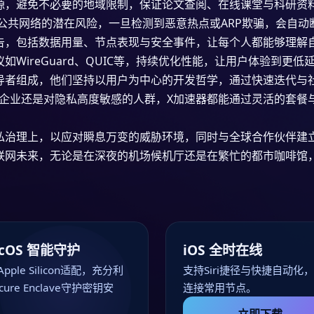
源，避免不必要的地域限制，保证论文查阅、在线课堂与科研资
识别公共网络的潜在风险，一旦检测到恶意热点或ARP欺骗，会自
告，包括数据用量、节点表现与安全事件，让每个人都能够理解
WireGuard、QUIC等，持续优化性能，让用户体验到更低
导者组成，他们坚持以用户为中心的开发哲学，通过快速迭代与
企业还是对隐私高度敏感的人群，X加速器都能通过灵活的套餐
私治理上，以应对瞬息万变的威胁环境，同时与全球合作伙伴建
联网未来，无论是在深夜的机场候机厅还是在繁忙的都市咖啡馆
cOS 智能守护
iOS 全时在线
pple Silicon适配，充分利
支持Siri捷径与快捷自动化
cure Enclave守护密钥安
连接常用节点。