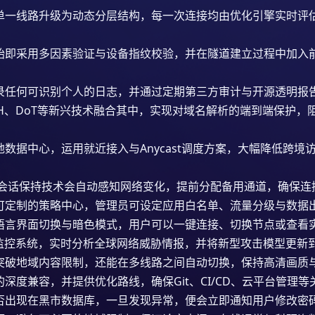
的单一线路升级为动态分层结构，每一次连接均由优化引擎实时评
始即采用多因素验证与设备指纹校验，并在隧道建立过程中加入
录任何可识别个人的日志，并通过定期第三方审计与开源透明报
DoH、DoT等新兴技术融合其中，实现对域名解析的端到端保护
数据中心，运用就近接入与Anycast调度方案，大幅降低跨
器的会话保持技术会自动感知网络变化，提前分配备用通道，确保
可定制的策略中心，管理员可设定应用白名单、流量分级与数据
语言界面切换与暗色模式，用户可以一键连接、切换节点或查看
能监控系统，实时分析全球网络威胁情报，并将新型攻击模型更新
突破地域内容限制，还能在多线路之间自动切换，保持高清画质
深度兼容，并提供优化路线，确保Git、CI/CD、云平台管理
否出现在黑市数据库，一旦发现异常，便会立即通知用户修改密