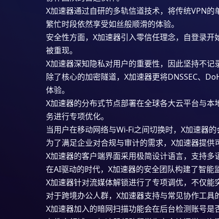
X加速器通过自研的多轨信道技术，将传统VPN
繁忙时段依然享受如丝般顺滑的体验。
安全性方面，X加速器引入零信任理念，自登录开
被重现。
X加速器深知隐私对用户的重要性，因此坚持不记
除了核心的加密隧道，X加速器更将DNSSEC、
体验。
X加速器的分布式节点部署在全球各大云平台与本地
务进行专项优化。
当用户在移动网络与Wi-Fi之间切换时，X加速
为了满足企业对合规与审计的需求，X加速器提供
X加速器的客户端界面采用极简设计语言，支持多
在AI驱动的时代，X加速器的安全团队构建了智
X加速器针对流媒体解锁进行了专项调优，不仅能
对于跨境办公人群，X加速器支持与常见协作工具的
X加速器加入的暗网扫描功能会在后台检测账号是